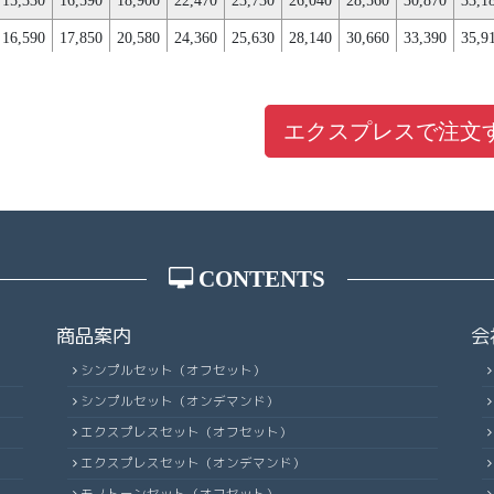
28,350
32,560
36,960
41,370
43,470
47,880
52,500
56,910
61,3
16,590
17,850
20,580
24,360
25,630
28,140
30,660
33,390
35,9
17,850
19,110
21,840
26,040
27,300
30,030
32,760
35,490
38,2
18,900
20,370
23,320
27,720
29,190
32,130
35,070
38,010
40,9
エクスプレスで注文
20,160
21,630
24,780
29,400
30,870
34,020
36,960
40,110
43,2
21,210
22,890
26,250
31,080
32,760
36,120
39,270
42,630
45,7
22,470
24,150
27,510
32,760
34,440
37,800
41,370
44,730
48,3
23,520
25,410
28,980
34,440
36,330
39,900
43,680
47,250
50,8
CONTENTS
24,780
26,670
30,660
36,330
38,220
42,000
45,780
49,770
53,5
商品案内
会
26,040
27,940
31,920
38,010
39,900
43,890
47,880
51,870
55,8
シンプルセット（オフセット）
27,090
29,190
33,390
39,690
41,800
45,990
50,190
54,390
58,5
シンプルセット（オンデマンド）
28,350
30,450
34,870
41,370
43,470
47,880
52,080
56,490
60,9
エクスプレスセット（オフセット）
29,400
31,710
36,330
43,050
45,360
49,980
54,390
59,010
63,4
エクスプレスセット（オンデマンド）
30,660
32,970
37,590
44,730
47,040
51,660
56,490
61,110
65,9
モノトーンセット（オフセット）