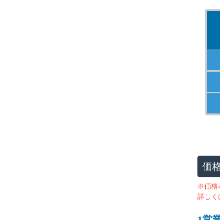
価
※価格
詳しく
1営