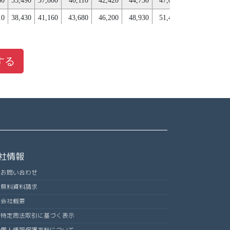
20
65,730
70,350
74,760
79,170
83,580
88,200
92,620
97,020
1
10
38,430
41,160
43,680
46,200
48,930
51,450
54,180
56,
20
41,580
44,520
47,250
50,190
52,920
55,860
58,800
61,
50
44,730
47,880
50,820
53,970
57,120
60,280
63,420
66,
する
60
47,880
51,240
54,600
57,970
61,320
64,680
68,040
71,
80
50,820
54,600
58,170
61,740
65,310
69,090
72,660
76,
00
53,970
57,750
61,740
65,730
69,520
73,500
77,280
81,
20
57,120
61,110
65,310
69,520
73,710
77,700
81,900
86,
50
60,060
64,470
68,880
73,290
77,700
82,110
86,520
90,
社情報
60
63,210
67,830
72,660
77,280
81,900
86,520
91,140
95,
お問い合わせ
90
66,360
71,190
76,230
81,070
86,100
90,930
95,970
100,
無料資料請求
00
69,520
74,550
79,800
85,050
90,090
95,340
100,590
105,
会社概要
20
72,450
77,910
83,380
88,830
94,290
99,750
105,210
110,
特定商法取引に基づく表示
40
75,600
81,270
86,940
92,620
98,490
104,170
109,830
115,
個人情報保護方針について