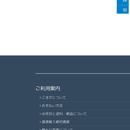
100
32
36
40
44
48
52
56
60
ご利用案内
64
ご注文について
68
お支払い方法
72
出荷日と送料・納品について
76
直接搬入締切情報
80
預かり在庫について