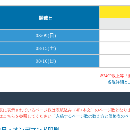
開催日
08/09(日)
08/15(土)
08/16(日)
※240P以上等
各週詳細と
格
表に表示されているページ数は表紙込み（4P+本文）のページ数となり
はこちらを参照してください
「入稿するページ数の数え方と価格表のペ
業日・オンデマンド印刷