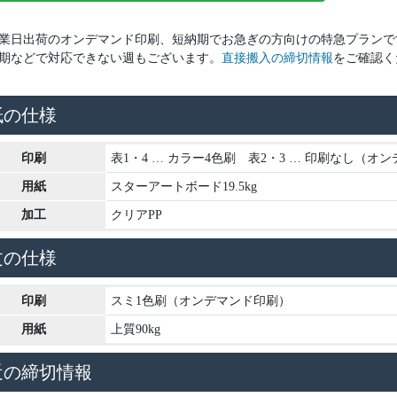
業日出荷のオンデマンド印刷、短納期でお急ぎの方向けの特急プランで
期などで対応できない週もございます。
直接搬入の締切情報
をご確認く
紙の仕様
印刷
表1・4 … カラー4色刷 表2・3 … 印刷なし（オ
用紙
スターアートボード19.5kg
加工
クリアPP
文の仕様
印刷
スミ1色刷（オンデマンド印刷）
用紙
上質90kg
近の締切情報