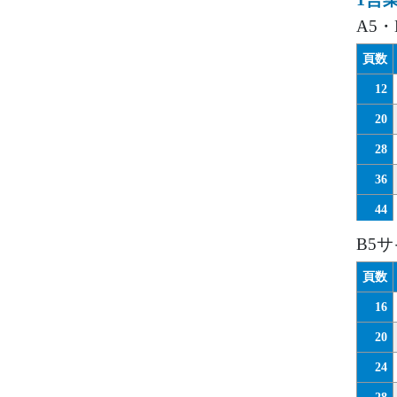
A5
頁数
12
20
28
36
44
52
B5
60
頁数
68
16
76
20
84
24
92
28