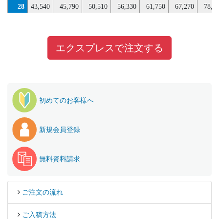
56
52,090
54,940
60,330
67,460
73,370
79,280
90,860
28
43,540
45,790
50,510
56,330
61,750
67,270
78,0
60
54,030
56,980
62,500
69,850
75,900
82,000
93,890
32
45,920
48,340
53,420
59,660
65,480
71,420
82,4
64
55,930
58,990
64,690
72,250
78,460
84,710
96,920
36
48,340
50,870
56,330
63,010
69,230
75,590
86,8
エクスプレスで注文する
68
57,860
61,050
66,850
74,860
81,220
87,680
100,230
40
53,110
55,950
61,770
68,930
75,610
82,360
94,8
72
61,670
65,100
71,210
79,650
86,350
93,100
106,320
44
55,530
58,500
64,510
71,890
78,800
85,770
98,8
76
63,600
67,160
73,400
82,040
88,910
95,840
109,350
48
57,910
61,050
67,220
74,860
81,950
89,170
102,8
初めてのお客様へ
80
65,500
69,170
75,570
84,440
91,460
98,560
112,370
52
60,330
63,580
69,960
78,740
86,130
93,650
108,0
84
67,450
71,210
77,750
87,080
94,280
101,570
115,760
56
65,100
68,680
75,400
84,740
92,580
100,510
115,7
新規会員登録
88
71,260
75,280
82,110
91,880
99,410
107,000
121,850
60
67,520
71,210
78,120
87,750
95,780
103,960
119,6
92
73,190
77,310
84,300
94,280
101,970
109,760
124,890
64
69,900
73,760
80,860
90,730
99,020
107,410
123,4
無料資料請求
96
75,110
79,360
86,480
96,700
104,550
112,490
127,940
68
72,310
76,310
83,560
94,010
102,520
111,170
127,6
100
77,040
81,400
88,670
99,260
107,310
115,420
131,240
72
77,090
81,400
89,020
100,040
108,980
118,050
135,4
ご注文の流れ
76
79,500
83,930
91,750
103,030
112,210
121,510
139,3
ご入稿方法