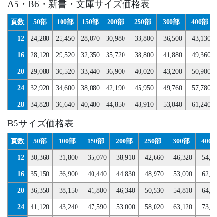
A5・B6・新書・文庫サイズ価格表
頁数
50部
100部
150部
200部
250部
300部
400部
12
24,280
25,450
28,070
30,980
33,800
36,500
43,130
16
28,120
29,520
32,350
35,720
38,800
41,880
49,360
20
29,080
30,520
33,440
36,900
40,020
43,200
50,900
24
32,920
34,600
38,080
42,190
45,950
49,760
57,780
28
34,820
36,640
40,400
44,850
48,910
53,040
61,240
32
36,720
38,650
42,740
47,520
51,870
56,320
64,690
B5サイズ価格表
36
38,650
40,710
45,060
50,170
54,860
59,580
68,110
頁数
50部
100部
150部
200部
250部
300部
400
40
42,500
44,750
49,420
54,890
59,910
64,950
74,410
12
30,360
31,800
35,070
38,910
42,660
46,320
54,9
44
44,410
46,810
51,600
57,230
62,420
67,660
77,550
16
35,150
36,900
40,440
44,830
48,970
53,090
62,8
48
46,340
48,840
53,770
59,600
64,930
70,320
80,700
20
36,350
38,150
41,800
46,340
50,530
54,810
64,8
52
48,260
50,870
55,950
62,710
68,240
73,840
84,820
24
41,120
43,240
47,590
53,000
58,020
63,120
73,6