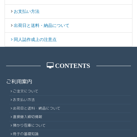
80
81,890
86,480
94,460
106,040
115,420
124,960
143,1
お支払い方法
84
84,300
89,020
97,200
109,370
118,990
128,770
147,4
88
89,080
94,100
102,650
115,400
125,460
135,700
155,2
出荷日と送料・納品について
92
91,490
96,650
105,380
118,420
128,700
139,150
159,0
同人誌作成上の注意点
96
93,880
99,180
108,090
121,450
131,950
142,610
162,9
100
96,290
101,730
110,810
124,680
135,440
146,340
167,1
CONTENTS
ご利用案内
ご注文について
お支払い方法
出荷日と送料・納品について
直接搬入締切情報
預かり在庫について
冊子の基礎知識