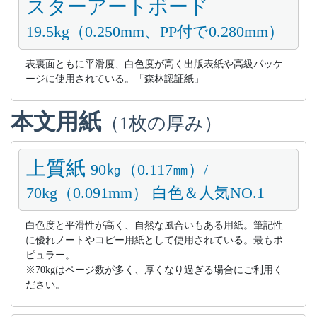
スターアートボード
19.5kg（0.250mm、PP付で0.280mm）
表裏面ともに平滑度、白色度が高く出版表紙や高級パッケ
ージに使用されている。「森林認証紙」
本文用紙
（1枚の厚み）
上質紙
90㎏（0.117㎜）/
70kg（0.091mm） 白色＆人気NO.1
白色度と平滑性が高く、自然な風合いもある用紙。筆記性
に優れノートやコピー用紙として使用されている。最もポ
ピュラー。
※70kgはページ数が多く、厚くなり過ぎる場合にご利用く
ださい。