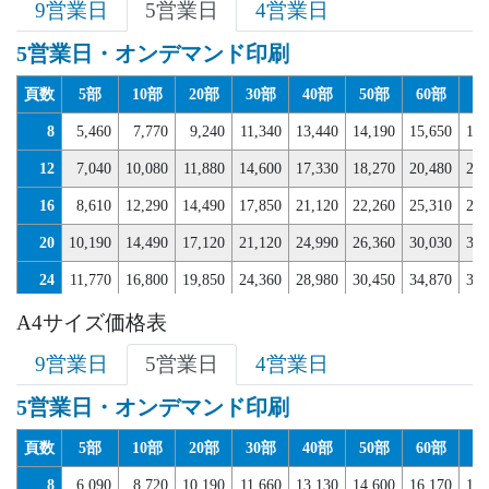
32
11,130
15,860
18,700
21,630
25,940
28,770
33,080
37,
9営業日
5営業日
4営業日
5営業日・オンデマンド印刷
頁数
5部
10部
20部
30部
40部
50部
60部
7
8
5,460
7,770
9,240
11,340
13,440
14,190
15,650
17,
12
7,040
10,080
11,880
14,600
17,330
18,270
20,480
22,
16
8,610
12,290
14,490
17,850
21,120
22,260
25,310
28,
20
10,190
14,490
17,120
21,120
24,990
26,360
30,030
33,
24
11,770
16,800
19,850
24,360
28,980
30,450
34,870
39,
28
13,230
18,900
22,370
27,510
32,760
34,440
39,690
44,
A4サイズ価格表
32
14,810
21,210
25,100
30,870
36,650
38,540
44,420
50,
9営業日
5営業日
4営業日
5営業日・オンデマンド印刷
頁数
5部
10部
20部
30部
40部
50部
60部
7
8
6,090
8,720
10,190
11,660
13,130
14,600
16,170
17,