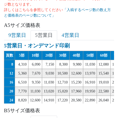
ジ数となります。
詳しくはこちらを参照してください
「入稿するページ数の数え方
と価格表のページ数について」
A5サイズ価格表
9営業日
5営業日
4営業日
5営業日・オンデマンド印刷
頁数
5部
10部
20部
30部
40部
50部
60部
7
8
4,310
6,090
7,150
8,300
9,980
11,030
12,080
13,
12
5,360
7,670
9,030
10,500
12,600
13,970
15,540
17,
16
6,510
9,350
11,030
12,710
15,230
16,910
19,010
21,
20
7,770
11,030
13,020
15,020
17,960
19,950
22,580
25,
24
8,820
12,600
14,910
17,220
20,580
22,890
26,040
29,
28
9,980
14,190
16,800
19,430
23,210
25,830
29,510
33,
B5サイズ価格表