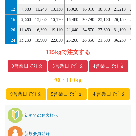
12
7,880
11,240
13,130
15,020
16,910
18,810
21,210
23,
16
9,660
13,860
16,170
18,480
20,790
23,100
26,150
29,
20
11,450
16,390
19,110
21,840
24,570
27,300
31,190
35,
24
13,230
18,900
22,050
25,200
28,350
31,500
36,230
40,
28
15,120
21,530
25,100
28,670
32,240
35,810
41,270
46,
135kgで注文する
32
16,800
24,050
28,050
32,030
36,020
40,010
46,310
52,
9営業日で注文
5営業日で注文
4営業日で注文
90・110kg
9営業日で注文
5営業日で注文
４営業日で注文
初めてのお客様へ
新規会員登録