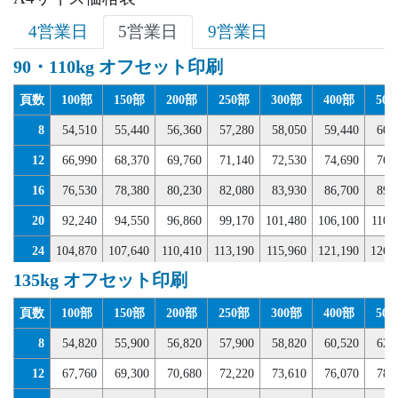
32
91,850
96,250
100,650
102,850
104,940
112,530
115,61
4営業日
5営業日
9営業日
90・110kg オフセット印刷
頁数
100部
150部
200部
250部
300部
400部
50
8
54,510
55,440
56,360
57,280
58,050
59,440
60,
12
66,990
68,370
69,760
71,140
72,530
74,690
76,
16
76,530
78,380
80,230
82,080
83,930
86,700
89,
20
92,240
94,550
96,860
99,170
101,480
106,100
110,
24
104,870
107,640
110,410
113,190
115,960
121,190
126,
135kg オフセット印刷
28
117,500
120,730
123,970
127,200
130,280
136,290
142,
32
126,890
132,440
137,980
141,060
143,990
152,610
154,
頁数
100部
150部
200部
250部
300部
400部
50
8
54,820
55,900
56,820
57,900
58,820
60,520
62,
12
67,760
69,300
70,680
72,220
73,610
76,070
78,