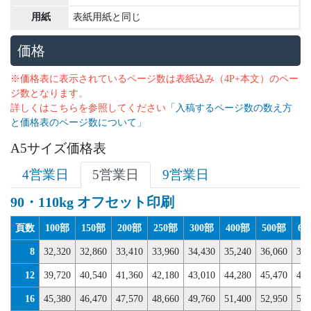
用紙
表紙用紙と同じ
価格
※価格表に表示されているページ数は表紙込み（4P+本文）のペー
ジ数となります。
詳しくはこちらを参照してください
「入稿するページ数の数え方
と価格表のページ数について」
A5サイズ価格表
4営業日
5営業日
9営業日
90・110kg オフセット印刷
頁数
100部
150部
200部
250部
300部
400部
500部
60
8
32,320
32,860
33,410
33,960
34,430
35,240
36,060
36,
12
39,720
40,540
41,360
42,180
43,010
44,280
45,470
47,
16
45,380
46,470
47,570
48,660
49,760
51,400
52,950
55,