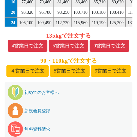
16
77,460
79,460
81,460
83,460
85,310
89,620
93,
20
93,320
95,780
98,250
100,710
103,180
108,410
113,
24
106,100
109,490
112,720
115,960
119,190
125,200
131,
28
118,880
123,040
127,050
131,200
135,210
141,830
148,
135kgで注文する
32
128,590
134,750
140,910
143,990
146,910
157,540
161,
4営業日で注文
5営業日で注文
9営業日で注文
90・110kgで注文する
４営業日で注文
5営業日で注文
9営業日で注文
初めてのお客様へ
新規会員登録
無料資料請求