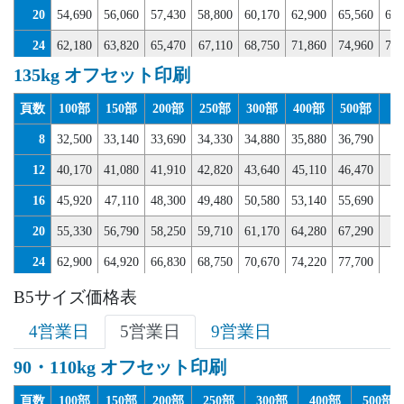
20
54,690
56,060
57,430
58,800
60,170
62,900
65,560
68,
24
62,180
63,820
65,470
67,110
68,750
71,860
74,960
78,
135kg オフセット印刷
28
69,660
71,580
73,500
75,410
77,240
80,800
84,270
88,
32
75,240
78,510
81,800
83,630
85,370
90,480
91,760
98,
頁数
100部
150部
200部
250部
300部
400部
500部
6
8
32,500
33,140
33,690
34,330
34,880
35,880
36,790
37
12
40,170
41,080
41,910
42,820
43,640
45,110
46,470
48
16
45,920
47,110
48,300
49,480
50,580
53,140
55,690
58
20
55,330
56,790
58,250
59,710
61,170
64,280
67,290
70
24
62,900
64,920
66,830
68,750
70,670
74,220
77,700
81
28
70,480
72,950
75,320
77,790
80,160
84,090
88,020
92
B5サイズ価格表
32
76,240
79,890
83,540
85,370
87,100
93,400
95,960
103
4営業日
5営業日
9営業日
90・110kg オフセット印刷
頁数
100部
150部
200部
250部
300部
400部
500部