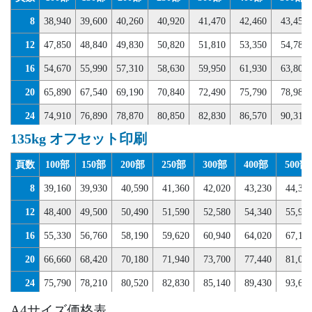
8
38,940
39,600
40,260
40,920
41,470
42,460
43,450
12
47,850
48,840
49,830
50,820
51,810
53,350
54,780
16
54,670
55,990
57,310
58,630
59,950
61,930
63,800
20
65,890
67,540
69,190
70,840
72,490
75,790
78,980
24
74,910
76,890
78,870
80,850
82,830
86,570
90,310
135kg オフセット印刷
28
83,930
86,240
88,550
90,860
93,060
97,350
101,530
32
90,640
94,600
98,560
100,760
102,850
109,010
110,550
頁数
100部
150部
200部
250部
300部
400部
500部
8
39,160
39,930
40,590
41,360
42,020
43,230
44,33
12
48,400
49,500
50,490
51,590
52,580
54,340
55,99
16
55,330
56,760
58,190
59,620
60,940
64,020
67,10
20
66,660
68,420
70,180
71,940
73,700
77,440
81,07
24
75,790
78,210
80,520
82,830
85,140
89,430
93,61
28
84,920
87,890
90,750
93,720
96,580
101,310
106,04
A4サイズ価格表