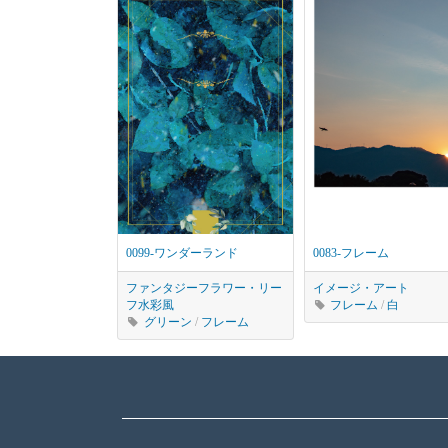
0099-ワンダーランド
0083-フレーム
ファンタジー
フラワー・リー
イメージ・アート
フ
水彩風
フレーム
/
白
グリーン
/
フレーム