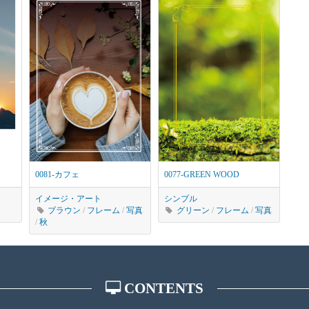
0081-カフェ
0077-GREEN WOOD
イメージ・アート
シンプル
ブラウン
/
フレーム
/
写真
グリーン
/
フレーム
/
写真
/
秋
CONTENTS