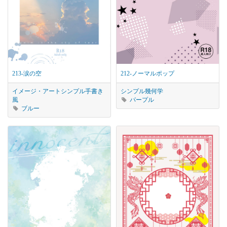
213-涙の空
212-ノーマルポップ
イメージ・アート
シンプル
手書き
シンプル
幾何学
風
パープル
ブルー