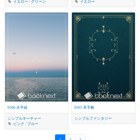
イエロー
/
グリーン
イエロー
0166-水平線
0165-革手帳
シンプル
ネーチャー
シンプル
ファンタジー
ピンク
/
ブルー