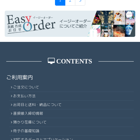
1
2
3
CONTENTS
ご利用案内
ご注文について
お支払い方法
出荷日と送料・納品について
直接搬入締切情報
預かり在庫について
冊子の基礎知識
対応するデータとアプリケーション