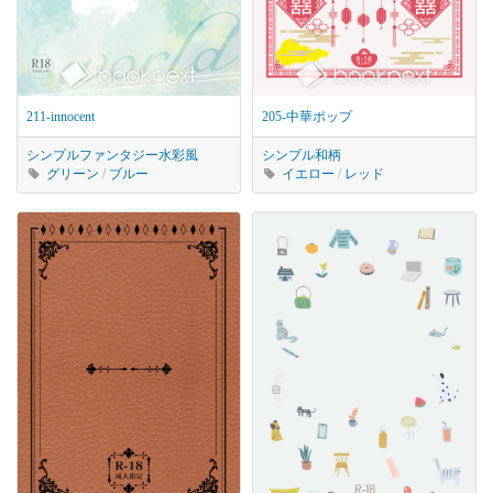
211-innocent
205-中華ポップ
シンプル
ファンタジー
水彩風
シンプル
和柄
グリーン
/
ブルー
イエロー
/
レッド