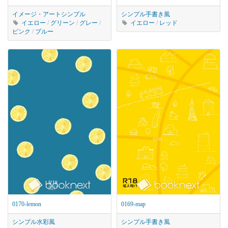
イメージ・アート
シンプル
シンプル
手書き風
イエロー
/
グリーン
/
グレー
/
イエロー
/
レッド
ピンク
/
ブルー
0170-lemon
0169-map
シンプル
水彩風
シンプル
手書き風