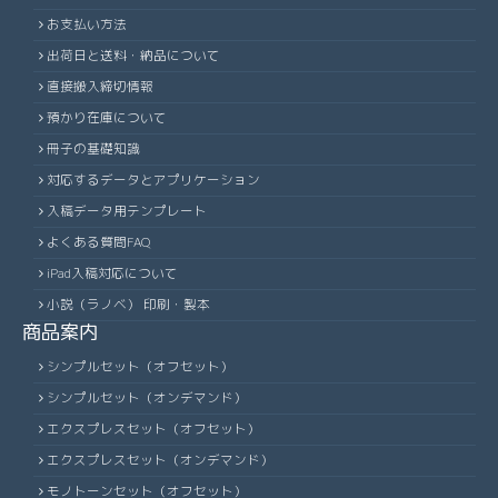
120
64,620
68,360
74,530
83,120
89,500
95,830
113,
お支払い方法
160
63,990
67,790
73,990
84,990
91,560
98,130
112,
124
65,900
69,720
76,050
84,790
91,320
97,770
115,
出荷日と送料・納品について
164
65,020
68,880
75,180
88,010
94,790
101,600
116,
直接搬入締切情報
128
67,180
71,090
77,560
86,470
93,140
99,710
117,
168
67,060
71,060
77,570
90,820
97,860
104,870
120,
預かり在庫について
132
68,460
72,450
79,070
89,000
95,870
102,650
120,
172
68,100
72,160
78,760
92,210
99,380
106,510
122,
冊子の基礎知識
136
71,020
75,180
82,060
92,380
99,510
106,590
125,
対応するデータとアプリケーション
176
69,120
73,260
79,950
93,620
100,910
108,140
123,
140
72,310
76,560
83,540
94,080
101,320
108,550
127,
入稿データ用テンプレート
180
70,140
74,340
81,140
95,920
103,370
110,790
126,
よくある質問FAQ
144
73,590
77,910
85,030
95,760
103,140
110,500
129,
184
72,190
76,530
83,560
98,750
106,450
114,080
130,
iPad入稿対応について
148
74,870
79,280
86,520
99,340
106,960
114,640
134,
188
73,220
77,620
84,780
100,170
107,990
115,740
132,
小説（ラノベ） 印刷・製本
152
77,440
82,010
89,500
102,790
110,710
118,650
138,
商品案内
192
74,250
78,710
85,980
101,590
109,530
117,380
134,
156
78,710
83,380
91,000
104,510
112,570
120,650
141,
シンプルセット（オフセット）
196
75,260
79,800
87,190
103,950
112,090
120,130
137,
160
79,990
84,740
92,490
106,230
114,450
122,660
143,
シンプルセット（オンデマンド）
200
77,310
81,980
89,580
106,820
115,150
123,440
140,
エクスプレスセット（オフセット）
164
81,270
86,100
93,980
110,010
118,510
127,000
148,
204
78,340
83,080
90,780
108,260
116,680
125,110
142,
エクスプレスセット（オンデマンド）
168
83,830
88,830
96,960
113,520
122,330
131,090
152,
208
79,370
84,170
91,970
109,670
118,210
126,780
144,
モノトーンセット（オフセット）