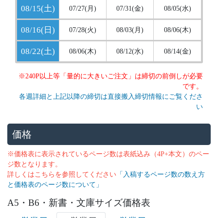
08/15(土)
07/27(月)
07/31(金)
08/05(水)
08/16(日)
07/28(火)
08/03(月)
08/06(木)
08/22(土)
08/06(木)
08/12(水)
08/14(金)
※240P以上等「量的に大きいご注文」は締切の前倒しが必要
です。
各週詳細と上記以降の締切は直接搬入締切情報にご覧くださ
い
価格
※価格表に表示されているページ数は表紙込み（4P+本文）のペー
ジ数となります。
詳しくはこちらを参照してください
「入稿するページ数の数え方
と価格表のページ数について」
A5・B6・新書・文庫サイズ価格表