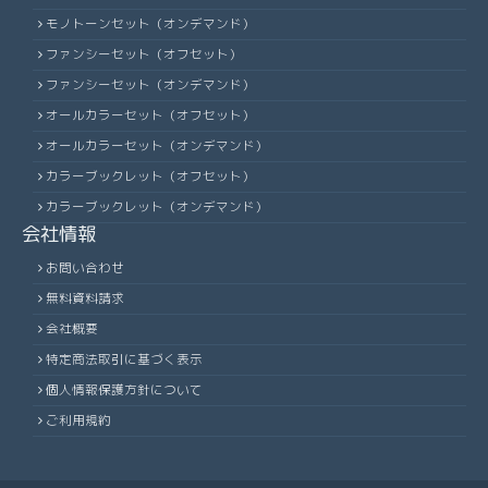
172
85,120
90,200
98,450
115,260
124,230
133,140
155,
モノトーンセット（オンデマンド）
212
80,390
85,260
93,170
113,130
121,930
130,770
149,
176
86,400
91,560
99,940
117,020
126,130
135,170
157,
ファンシーセット（オフセット）
216
82,440
87,450
95,540
116,050
125,090
134,160
152,
180
87,680
92,930
101,430
119,900
129,220
138,490
161,
ファンシーセット（オンデマンド）
220
83,460
88,550
96,740
117,510
126,670
135,860
154,
オールカラーセット（オフセット）
184
90,240
95,660
104,450
123,450
133,070
142,600
166,
224
84,490
89,630
97,930
118,970
128,240
137,550
156,
オールカラーセット（オンデマンド）
188
91,520
97,020
105,970
125,210
134,990
144,670
168,
228
85,510
90,720
99,120
122,580
132,150
141,720
161,
カラーブックレット（オフセット）
192
92,800
98,390
107,480
126,980
136,920
146,720
170,
カラーブックレット（オンデマンド）
232
87,560
92,900
101,500
125,550
135,360
145,170
165,
会社情報
196
94,080
99,750
108,990
129,950
140,110
150,160
174,
236
88,590
94,000
102,700
127,020
136,970
146,900
166,
お問い合わせ
200
96,640
102,480
111,980
133,520
143,940
154,300
179,
240
89,620
95,090
103,900
128,520
138,580
148,620
168,
無料資料請求
204
97,930
103,850
113,470
135,310
145,870
156,390
181,
244
90,640
96,180
105,090
132,280
142,650
152,980
173,
会社概要
208
99,220
105,210
114,960
137,090
147,770
158,470
183,
特定商法取引に基づく表示
248
92,690
98,370
107,500
135,310
145,930
156,480
177,
212
100,490
106,590
116,450
141,410
152,410
163,470
189,
個人情報保護方針について
252
93,720
99,460
108,720
136,810
147,560
158,240
179,
216
103,050
109,310
119,430
145,060
156,360
167,690
194,
ご利用規約
256
94,740
100,550
109,930
138,310
149,200
160,000
181,
220
104,330
110,670
120,920
146,880
158,330
169,810
196,
260
95,760
101,640
111,140
142,250
153,430
164,540
186,