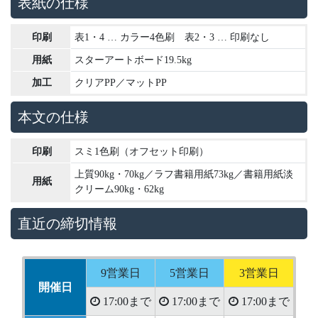
表紙の仕様
印刷
表1・4 … カラー4色刷 表2・3 … 印刷なし
用紙
スターアートボード19.5kg
加工
クリアPP／マットPP
本文の仕様
印刷
スミ1色刷（オフセット印刷）
上質90kg・70kg／ラフ書籍用紙73kg／書籍用紙淡
用紙
クリーム90kg・62kg
直近の締切情報
9営業日
5営業日
3営業日
開催日
17:00まで
17:00まで
17:00まで