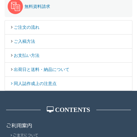
104
46,570
49,220
53,620
59,220
63,720
68,210
79,
無料資料請求
68
41,800
44,110
48,300
54,340
59,250
64,260
73,
108
47,600
50,320
54,820
60,530
65,150
69,750
81,
72
44,560
47,040
51,450
57,820
62,990
68,230
78,
112
48,620
51,410
56,020
61,860
66,600
71,290
82,
76
ご注文の流れ
45,950
48,510
53,030
59,550
64,850
70,230
80,
116
49,650
52,500
57,210
63,810
68,700
73,540
85,
80
47,330
49,980
54,600
61,290
66,710
72,220
82,
ご入稿方法
120
51,700
54,690
59,620
66,500
71,610
76,650
88,
84
48,730
51,450
56,180
63,210
68,780
74,430
85,
124
52,720
55,780
60,840
67,840
73,060
78,220
90,
お支払い方法
88
51,490
54,390
59,330
66,700
72,520
78,440
89,
128
53,740
56,870
62,050
69,170
74,510
79,770
92,
92
52,880
55,860
60,900
68,450
74,390
80,430
91,
出荷日と送料・納品について
132
54,780
57,970
63,260
71,200
76,700
82,120
94,
96
54,260
57,330
62,480
70,200
76,270
82,430
94,
同人誌作成上の注意点
136
56,820
60,140
65,640
73,890
79,600
85,260
98,
100
55,660
58,800
64,050
72,070
78,280
84,590
96,
140
57,860
61,240
66,830
75,270
81,050
86,840
100,
104
58,210
61,530
67,030
74,010
79,650
85,260
101,
144
58,870
62,330
68,020
76,610
82,520
88,410
101,
CONTENTS
108
59,510
62,900
68,530
75,660
81,440
87,170
103,
148
59,900
63,420
69,220
79,470
85,580
91,710
105,
112
60,780
64,260
70,020
77,330
83,240
89,110
105,
ご利用案内
152
61,940
65,610
71,610
82,230
88,570
94,900
109,
116
62,060
65,630
71,510
79,760
85,870
91,920
108,
ご注文について
156
62,970
66,700
72,800
83,600
90,050
96,530
110,