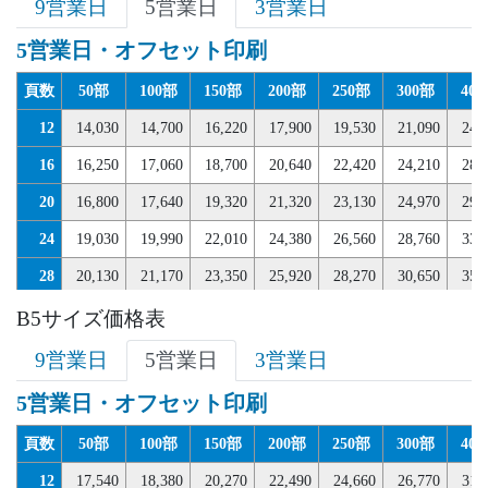
9営業日
5営業日
3営業日
5営業日・オフセット印刷
頁数
50部
100部
150部
200部
250部
300部
40
12
14,030
14,700
16,220
17,900
19,530
21,090
24,
16
16,250
17,060
18,700
20,640
22,420
24,210
28,
20
16,800
17,640
19,320
21,320
23,130
24,970
29,
24
19,030
19,990
22,010
24,380
26,560
28,760
33,
28
20,130
21,170
23,350
25,920
28,270
30,650
35,
32
21,230
22,340
24,700
27,460
29,980
32,540
37,
B5サイズ価格表
36
22,340
23,520
26,040
28,990
31,710
34,440
39,
9営業日
5営業日
3営業日
40
24,560
25,870
28,560
31,720
34,620
37,540
43,
5営業日・オフセット印刷
44
25,670
27,060
29,820
33,070
36,080
39,100
44,
頁数
50部
100部
150部
200部
250部
300部
40
48
26,780
28,220
31,080
34,450
37,530
40,640
46,
12
17,540
18,380
20,270
22,490
24,660
26,770
31,