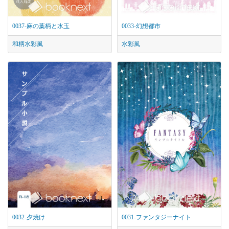
0037-麻の葉柄と水玉
0033-幻想都市
和柄
水彩風
水彩風
0032-夕焼け
0031-ファンタジーナイト