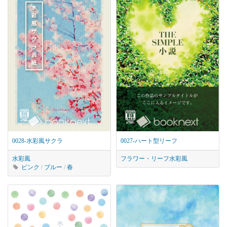
0028-水彩風サクラ
0027-ハート型リーフ
水彩風
フラワー・リーフ
水彩風
ピンク
/
ブルー
/
春