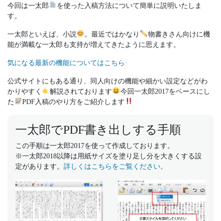
今回は一太郎
を使った入稿方法について簡単に説明いたしま
す。
一太郎といえば、小説
。最近ではかなり
物書きさん向けに機
能が満載な一太郎も支持が増えてきたように思えます。
気になる最新の機能についてはこちら
公式サイトにもある通り、同人向けの機能や細かい設定などがわ
かりやすく
解説されております
今回一太郎2017をベースにし
た
PDF入稿のやり方をご紹介します
一太郎でPDF書き出しする手順
この手順は一太郎2017を使って作成しております。
※一太郎2018以降は用紙サイズを塗り足し分を大きくする設
定があります。
詳しくはこちらをご覧ください。