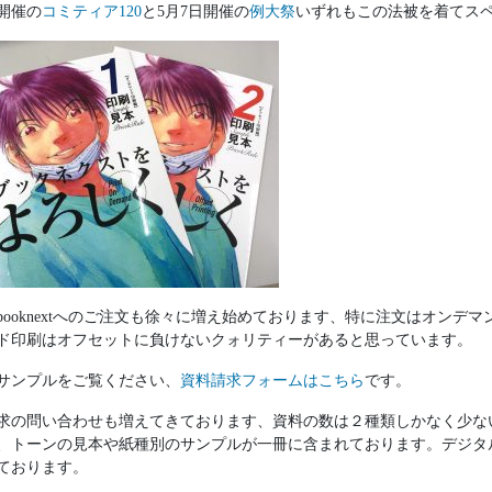
日開催の
コミティア120
と5月7日開催の
例大祭
いずれもこの法被を着てス
booknextへのご注文も徐々に増え始めております、特に注文はオン
ド印刷はオフセットに負けないクォリティーがあると思っています。
サンプルをご覧ください、
資料請求フォームはこちら
です。
求の問い合わせも増えてきております、資料の数は２種類しかなく少な
、トーンの見本や紙種別のサンプルが一冊に含まれております。デジタ
ております。