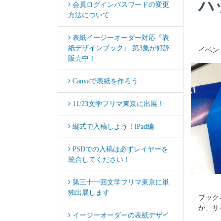
ハ
会員ログインパスワードの変更
方法について
表紙イージーオーダー対応『表
紙デザインブック』 第3集が好評
イベン
販売中！
Canvaで表紙を作ろう
11/23文学フリマ東京に出展！
縦式で入稿しよう！iPad編
PSDでの入稿は必ずレイヤーを
統合してください！
第三十一回文学フリマ東京に単
独出展します
ブック
が、サ
イージーオーダーの表紙デザイ