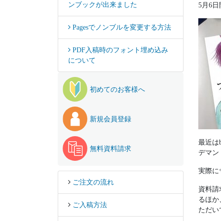
ンブックが出来ました
5月6
Pagesでノンブルを変更する方法
PDF入稿時のフォント埋め込み
について
初めてのお客様へ
新規会員登録
最近は
無料資料請求
デマン
実際に
ご注文の流れ
資料請
るほか
ご入稿方法
ただい