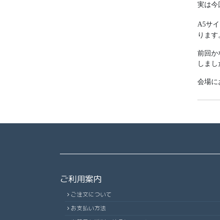
実は今
A5サ
ります
前回か
しまし
会場に
ご利用案内
ご注文について
お支払い方法