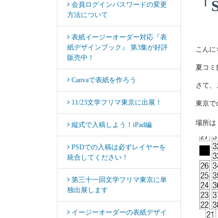
「
会員ログインパスワードの変更
方法について
表紙イージーオーダー対応『表
紙デザインブック』 第3集が好評
こんに
販売中！
夏コミ
Canvaで表紙を作ろう
さて、こ
11/23文学フリマ東京に出展！
東京で
場所は
縦式で入稿しよう！iPad編
PSDでの入稿は必ずレイヤーを
統合してください！
第三十一回文学フリマ東京に単
独出展します
イージーオーダーの表紙デザイ