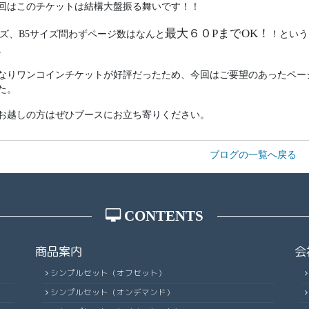
回はこのチケットは結構大盤振る舞いです！！
最大６０PまでOK！
イズ、B5サイズ問わずページ数はなんと
！という
。
なりワンコインチケットが好評だったため、今回はご要望のあったペー
た。
お越しの方はぜひブースにお立ち寄りください。
ブログの一覧へ戻る
CONTENTS
商品案内
会
シンプルセット（オフセット）
シンプルセット（オンデマンド）