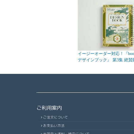
イージーオーダー対応！『bookn
デザインブック』 第3集 絶賛
ご利用案内
ご注文について
お支払い方法