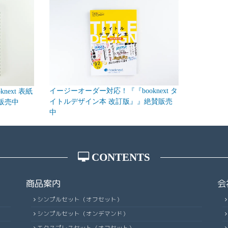
イージーオーダー対応！『『booknext タ
ext 表紙
イトルデザイン本 改訂版』』絶賛販売
販売中
中
CONTENTS
商品案内
会
シンプルセット（オフセット）
シンプルセット（オンデマンド）