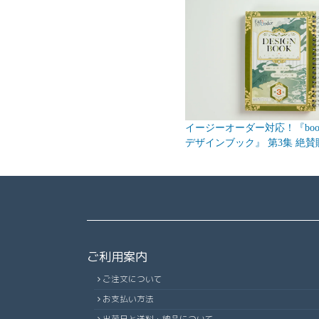
イージーオーダー対応！『bookn
デザインブック』 第3集 絶賛
ご利用案内
ご注文について
お支払い方法