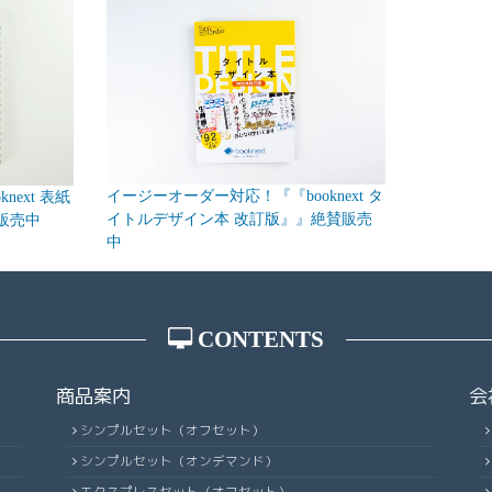
イージーオーダー対応！『『booknext タ
ext 表紙
イトルデザイン本 改訂版』』絶賛販売
販売中
中
CONTENTS
商品案内
会
シンプルセット（オフセット）
シンプルセット（オンデマンド）