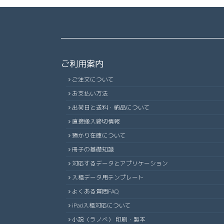
ご利用案内
ご注文について
お支払い方法
出荷日と送料・納品について
直接搬入締切情報
預かり在庫について
冊子の基礎知識
対応するデータとアプリケーション
入稿データ用テンプレート
よくある質問FAQ
iPad入稿対応について
小説（ラノベ） 印刷・製本