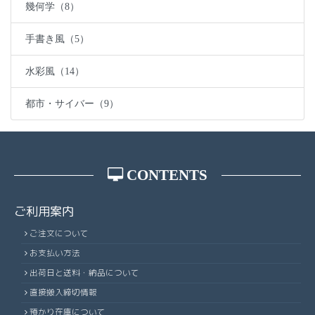
幾何学（8）
手書き風（5）
水彩風（14）
都市・サイバー（9）
CONTENTS
ご利用案内
ご注文について
お支払い方法
出荷日と送料・納品について
直接搬入締切情報
預かり在庫について