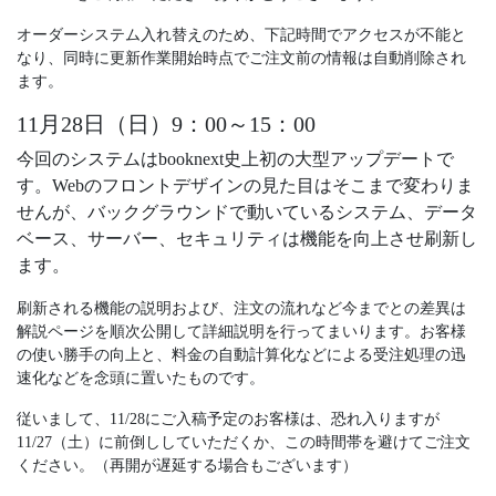
オーダーシステム入れ替えのため、下記時間でアクセスが不能と
なり、同時に更新作業開始時点でご注文前の情報は自動削除され
ます。
11月28日（日）9：00～15：00
今回のシステムはbooknext史上初の大型アップデートで
す。Webのフロントデザインの見た目はそこまで変わりま
せんが、バックグラウンドで動いているシステム、データ
ベース、サーバー、セキュリティは機能を向上させ刷新し
ます。
刷新される機能の説明および、注文の流れなど今までとの差異は
解説ページを順次公開して詳細説明を行ってまいります。お客様
の使い勝手の向上と、料金の自動計算化などによる受注処理の迅
速化などを念頭に置いたものです。
従いまして、11/28にご入稿予定のお客様は、恐れ入りますが
11/27（土）に前倒ししていただくか、この時間帯を避けてご注文
ください
。（再開が遅延する場合もございます）