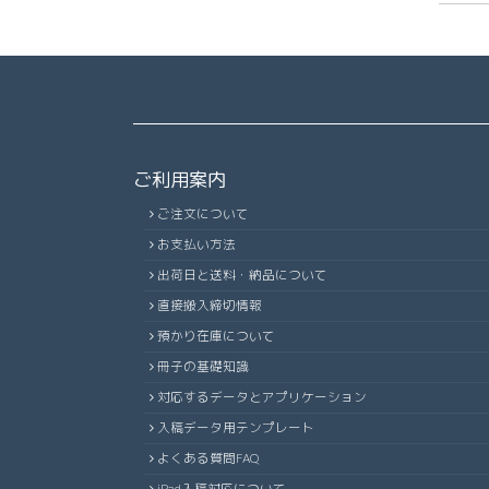
ご利用案内
ご注文について
お支払い方法
出荷日と送料・納品について
直接搬入締切情報
預かり在庫について
冊子の基礎知識
対応するデータとアプリケーション
入稿データ用テンプレート
よくある質問FAQ