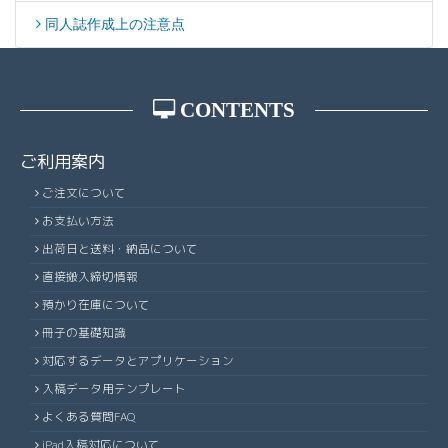
同人誌作成上の注意点
CONTENTS
ご利用案内
ご注文について
お支払い方法
出荷日と送料・納品について
直接搬入締切情報
預かり在庫について
冊子の基礎知識
対応するデータとアプリケーション
入稿データ用テンプレート
よくある質問FAQ
iPad入稿対応について