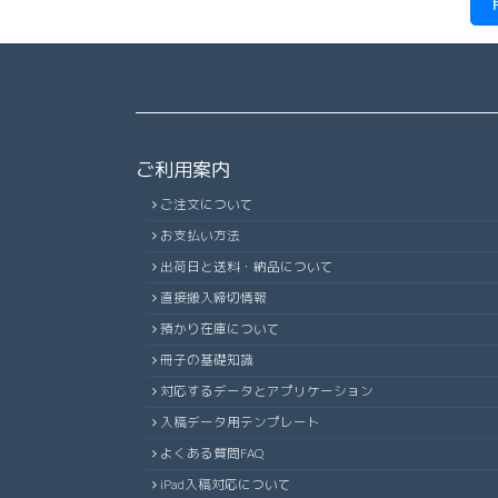
ご利用案内
ご注文について
お支払い方法
出荷日と送料・納品について
直接搬入締切情報
預かり在庫について
冊子の基礎知識
対応するデータとアプリケーション
入稿データ用テンプレート
よくある質問FAQ
iPad入稿対応について